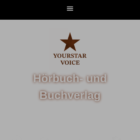
Hörbuch- und
Buchverlag
WHERE WORDS BECOME WORLDS...