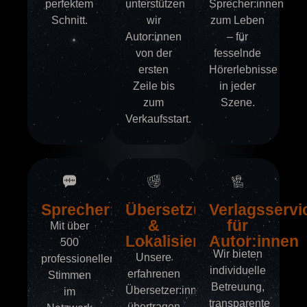
perfektem
unterstützen
Sprecher:innen
Schnitt.
wir
zum Leben
Autor:innen
– für
von der
fesselnde
ersten
Hörerlebnisse
Zeile bis
in jeder
zum
Szene.
Verkaufsstart.
Sprecher:innenvermittlung
Übersetzung
Verlagsservi
&
für
Mit über
Lokalisierung
Autor:innen
500
Wir bieten
Unsere
professionellen
individuelle
erfahrenen
Stimmen
Betreuung,
Übersetzer:innen
im
transparente
übertragen