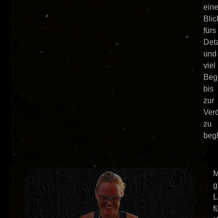
ein
Blic
fürs
Deta
und
viel
Beg
bis
zur
Verö
zu
begl
M
g
L
f