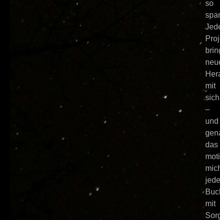
so
spa
Jed
Proj
brin
neu
Her
mit
sich
–
und
gen
das
moti
mic
jed
Buc
mit
Sorg