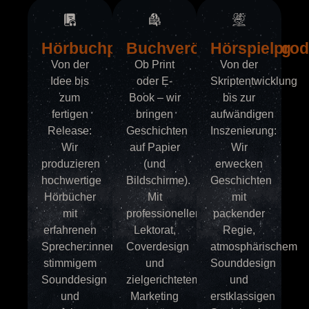
Hörbuchproduktion
Buchveröffentlichung
Hörspielprod
Von der
Ob Print
Von der
Idee bis
oder E-
Skriptentwicklung
zum
Book – wir
bis zur
fertigen
bringen
aufwändigen
Release:
Geschichten
Inszenierung:
Wir
auf Papier
Wir
produzieren
(und
erwecken
hochwertige
Bildschirme).
Geschichten
Hörbücher
Mit
mit
mit
professionellem
packender
erfahrenen
Lektorat,
Regie,
Sprecher:innen,
Coverdesign
atmosphärischem
stimmigem
und
Sounddesign
Sounddesign
zielgerichtetem
und
und
Marketing
erstklassigen