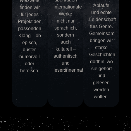
Netzwerk
Abläufe
internationale
finden wir
und echte
Werke
für jedes
Leidenschaft
nicht nur
Projekt den
fürs Genre.
sprachlich,
passenden
Gemeinsam
sondern
Klang – ob
bringen wir
auch
episch,
starke
kulturell –
düster,
Geschichten
authentisch
humorvoll
dorthin, wo
und
oder
sie gehört
leser:innennah.
heroisch.
und
gelesen
werden
wollen.