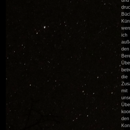
und
druc
Büc
Künf
wer
ich
auß
den
Ber
Übe
betr
die
Zus
mit
uns
Übe
koor
den
Kon