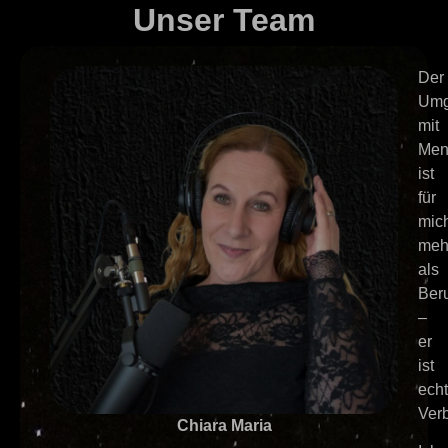
Unser Team
Der
Um
mit
Men
ist
für
mic
meh
als
Ber
–
er
ist
ech
Ver
Chiara Maria