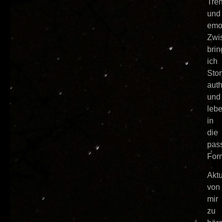
Tre
und
emo
Zwi
brin
ich
Stor
auth
und
leb
in
die
pas
For
Aktu
von
mir
zu