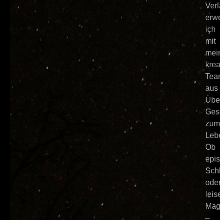
Ver
erw
ich
mit
mei
krea
Tea
aus
Übe
Ges
zum
Leb
Ob
epi
Sch
ode
leis
Mag
–