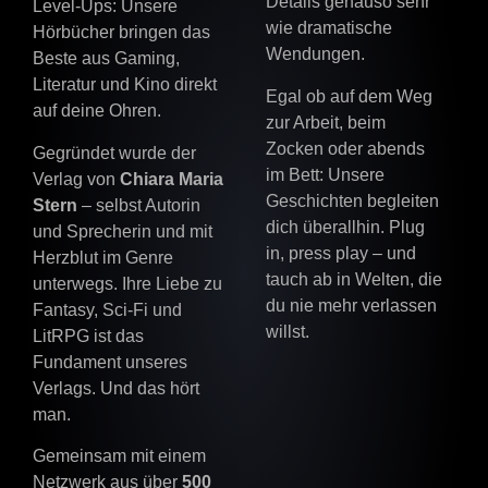
Details genauso sehr
Level-Ups: Unsere
wie dramatische
Hörbücher bringen das
Wendungen.
Beste aus Gaming,
Literatur und Kino direkt
Egal ob auf dem Weg
auf deine Ohren.
zur Arbeit, beim
Zocken oder abends
Gegründet wurde der
im Bett: Unsere
Verlag von
Chiara Maria
Geschichten begleiten
Stern
– selbst Autorin
dich überallhin. Plug
und Sprecherin und mit
in, press play – und
Herzblut im Genre
tauch ab in Welten, die
unterwegs. Ihre Liebe zu
du nie mehr verlassen
Fantasy, Sci-Fi und
willst.
LitRPG ist das
Fundament unseres
Verlags. Und das hört
man.
Gemeinsam mit einem
Netzwerk aus über
500