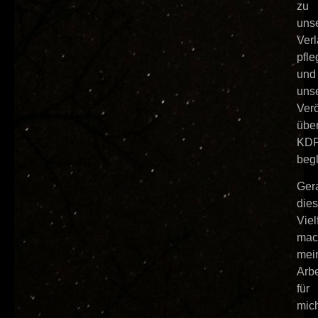
zu
uns
Ver
pfl
und
uns
Verö
übe
KD
begl
Ger
die
Viel
mac
mei
Arbe
für
mic