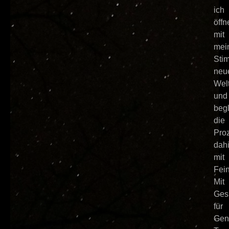
ich
öffn
mit
mei
Sti
neu
Wel
und
begl
die
Pro
dahi
mit
Fein
Mit
Ges
für
Gen