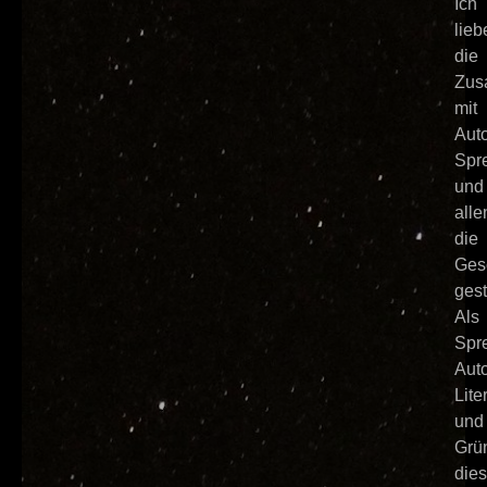
Ich
lieb
die
Zus
mit
Auto
Spr
und
alle
die
Ges
gest
Als
Spre
Auto
Lite
und
Grü
die